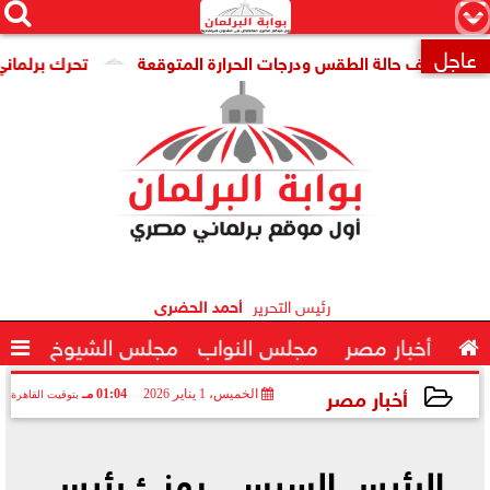




×
عاجل
صاد تكشف حالة الطقس ودرجات الحرارة المتوقعة
تحرك برلماني لإ

رئيس التحرير
أحمد الحضرى

أخبار مصر
مجلس النواب
مجلس الشيوخ

أخبار مصر
الخميس، 1 يناير 2026
01:04 مـ
بتوقيت القاهرة
2026-01-01 13:04:32
الرئيس السيسي يهنئ رئيس