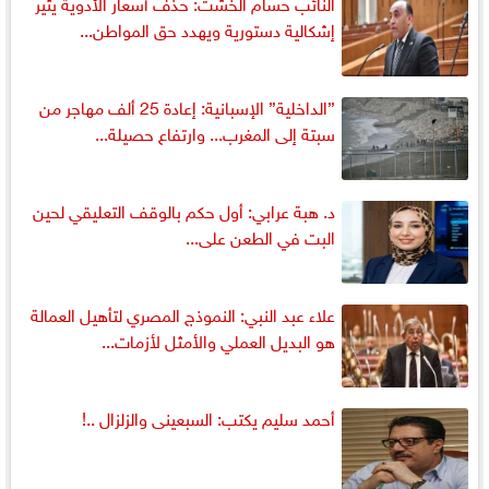
النائب حسام الخشت: حذف أسعار الأدوية يثير
إشكالية دستورية ويهدد حق المواطن...
”الداخلية” الإسبانية: إعادة 25 ألف مهاجر من
سبتة إلى المغرب... وارتفاع حصيلة...
د. هبة عرابي: أول حكم بالوقف التعليقي لحين
البت في الطعن على...
علاء عبد النبي: النموذج المصري لتأهيل العمالة
هو البديل العملي والأمثل لأزمات...
أحمد سليم يكتب: السبعينى والزلزال ..!