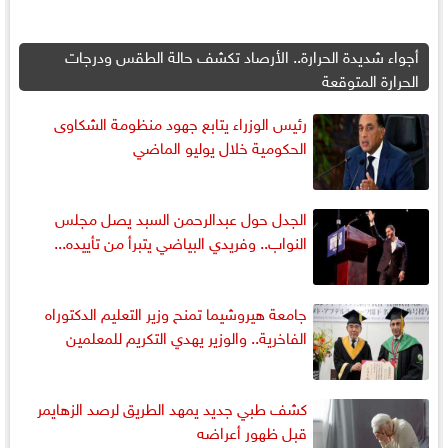
أجواء شديدة الحرارة.. الأرصاد تكشف حالة الطقس ودرجات
الحرارة المتوقعة
رئيس الوزراء يتابع جهود منظومة الشكاوى
الحكومية خلال يوليو الماضي
الجدل حول عبدالرحمن السبد يصل مجلس
النواب.. وفريدي البياضي يتبرأ من تأييده...
جامعة هيروشيما تمنح وزير التعليم الدكتوراه
الفاخرية.. والوزير يهدي التكريم للمعلمين
كشف طبي جديد يمهد الطريق لرصد الزهايمر
قبل ظهور أعراضه