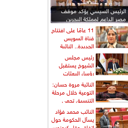
الرئيس السيسي يؤكد موقف
مصر الداعم لمملكة البحرين
لحماية أمنها واستقرارها
11 عامًا على افتتاح
قناة السويس
الجديدة.. النائبة
روة قنصوة: رؤية الدولة...
رئيس مجلس
الشيوخ يستقبل
رؤساء البعثات
لدبلوماسية المصرية بالخارج
النائبة مروة حسان:
التوعية خلال مرحلة
التنسيق تحمي
لطلاب من النصب الأكاديمي
النائب محمد فؤاد
يسأل الحكومة حول
اتفاق حقل كرونوس