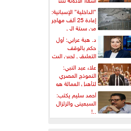
شكالية دستورية ويهدد حق
”الداخلية” الإسبانية:
لمواطن...
إعادة 25 ألف مهاجر
من سبتة إلى
لمغرب... وارتفاع حصيلة...
د. هبة عرابي: أول
حكم بالوقف
التعليقي لحين البت
ي الطعن على...
علاء عبد النبي:
النموذج المصري
لتأهيل العمالة هو
لبديل العملي والأمثل لأزمات...
أحمد سليم يكتب:
السبعينى والزلزال
..!