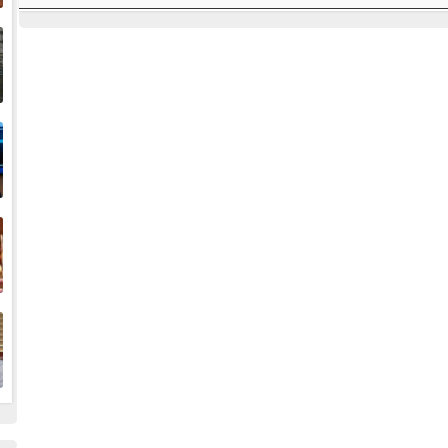
إ
ا
ا
ف
ا