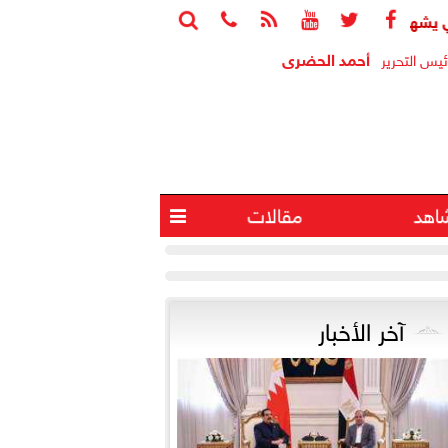






قيع اتفاقية تأسيس شركة ”مواصلات مدن مصر” لتشغيل النقل الذكي ب
أحمد الحضرى
ئيس التحرير
اهد
مقالات

آخر الأخبار