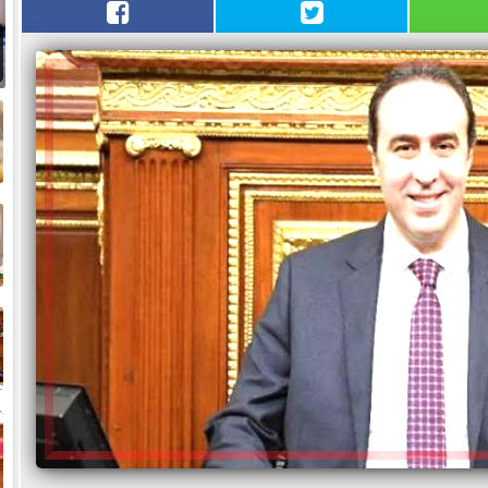
م
ا
ا