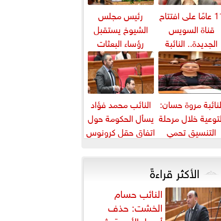
11 عامًا على افتتاح
رئيس مجلس
قناة السويس
الشيوخ يستقبل
الجديدة.. النائبة
رؤساء البعثات
روة قنصوة: رؤية
الدبلوماسية
الدولة...
المصرية بالخارج
لنائبة مروة حسان:
النائب محمد فؤاد
لتوعية خلال مرحلة
يسأل الحكومة حول
التنسيق تحمي
اتفاق حقل كرونوس
لطلاب من النصب
الأكاديمي
الأكثر قراءةً
النائب حسام
الخشت: حذف
أسعار الأدوية يثير