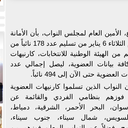
الأمين العام لمجلس النواب، بأن الأمانة
العامة للمجلس انتهت اليوم الثلاثاء 6 يناير من تسليم عدد 178 نائباً من
من الهيئة الوطنية للانتخابات، كارنيهات
كافة بيانات العضوية، ليصل إجمالي عدد
ضوية حتى الآن إلى 494 نائباً.
ن النواب الذين تسلموا كارنيهات العضوية
 فوزهم بنظامي الفردي والقائمة عن
وان، البحر الأحمر، الشرقية، دمياط،
 السويس، شمال سيناء، جنوب سيناء،
وح، فضلاً عن النواب المعلن فوزهم من