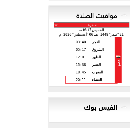
مواقيت الصلاة
الخميس
08:47 مـ
21
صفر
1448 هـ
06
أغسطس
2026 م
الفجر
03:40
الشروق
05:17
الظهر
12:01
مصر
العصر
15:38
المغرب
18:45
العشاء
20:11
الفيس بوك