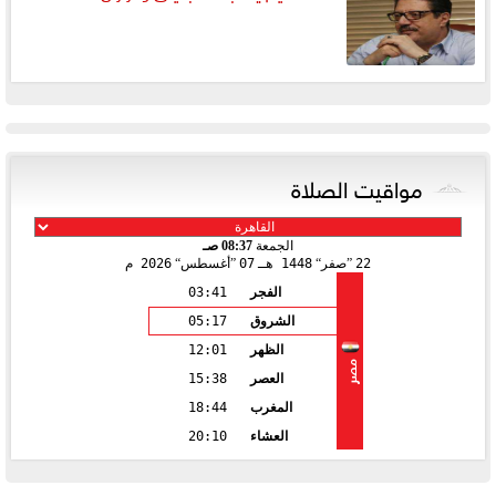
مواقيت الصلاة
الجمعة
08:37 صـ
22
صفر
1448 هـ
07
أغسطس
2026 م
الفجر
03:41
الشروق
05:17
الظهر
12:01
مصر
العصر
15:38
المغرب
18:44
العشاء
20:10