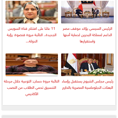
الرئيس السيسي يؤكد موقف مصر
11 عامًا على افتتاح قناة السويس
الداعم لمملكة البحرين لحماية أمنها
الجديدة.. النائبة مروة قنصوة: رؤية
واستقرارها
الدولة...
رئيس مجلس الشيوخ يستقبل رؤساء
النائبة مروة حسان: التوعية خلال مرحلة
البعثات الدبلوماسية المصرية بالخارج
التنسيق تحمي الطلاب من النصب
الأكاديمي