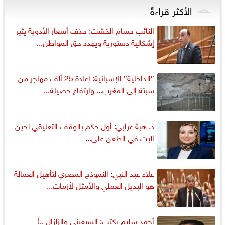
الأكثر قراءةً
النائب حسام الخشت: حذف أسعار الأدوية يثير
إشكالية دستورية ويهدد حق المواطن...
”الداخلية” الإسبانية: إعادة 25 ألف مهاجر من
سبتة إلى المغرب... وارتفاع حصيلة...
د. هبة عرابي: أول حكم بالوقف التعليقي لحين
البت في الطعن على...
علاء عبد النبي: النموذج المصري لتأهيل العمالة
هو البديل العملي والأمثل لأزمات...
أحمد سليم يكتب: السبعينى والزلزال ..!