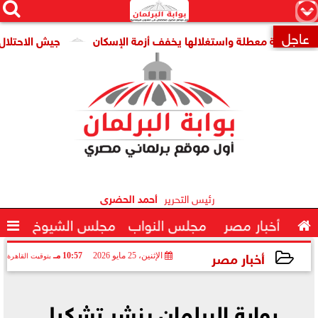




×
عاجل
قومية معطلة واستغلالها يخفف أزمة الإسكان
جيش الاحتلال: مقتل جنديين وإصاب

رئيس التحرير
أحمد الحضرى

أخبار مصر
مجلس النواب
مجلس الشيوخ

أخبار مصر
الإثنين، 25 مايو 2026
10:57 مـ
بتوقيت القاهرة
2026-05-25 22:57:59
بوابة البرلمان ينشر تشكيل