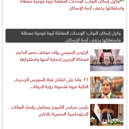
وكيل إسكان النواب: الوحدات المغلقة ثروة قومية معطلة
واستغلالها يخفف أزمة الإسكان
الرئيس السيسي يؤكد موقف مصر الداعم
لمملكة البحرين لحماية أمنها واستقرارها
11 عامًا على افتتاح قناة السويس الجديدة..
النائبة مروة قنصوة: رؤية الدولة...
رئيس مجلس الشيوخ يستقبل رؤساء البعثات
الدبلوماسية المصرية بالخارج