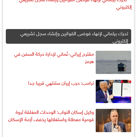
تحرك برلماني لإنهاء فوضى القوانين وإنشاء سجل تشريعي
إلكتروني
مقترح إيراني-عُماني لإدارة حركة السفن في
هرمز
ترامب: حرب إيران ستنتهي قريبا جدا
وكيل إسكان النواب: الوحدات المغلقة ثروة
قومية معطلة واستغلالها يخفف أزمة الإسكان