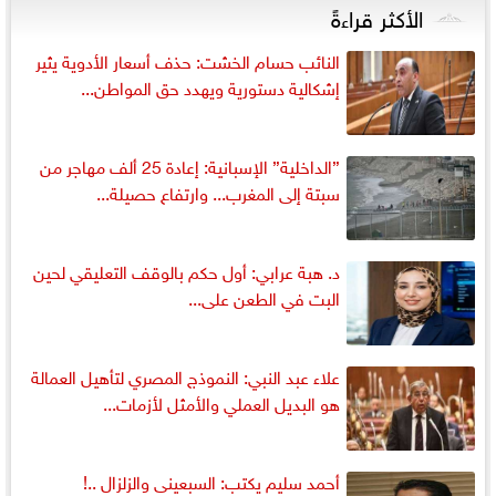
الأكثر قراءةً
النائب حسام الخشت: حذف أسعار الأدوية يثير
إشكالية دستورية ويهدد حق المواطن...
”الداخلية” الإسبانية: إعادة 25 ألف مهاجر من
سبتة إلى المغرب... وارتفاع حصيلة...
د. هبة عرابي: أول حكم بالوقف التعليقي لحين
البت في الطعن على...
علاء عبد النبي: النموذج المصري لتأهيل العمالة
هو البديل العملي والأمثل لأزمات...
أحمد سليم يكتب: السبعينى والزلزال ..!