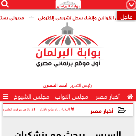




×
عاجل
وضى القوانين وإنشاء سجل تشريعي إلكتروني
مدبولي يستقبل الم

رئيس التحرير
أحمد الحضرى

أخبار مصر
مجلس النواب
مجلس الشيوخ

أخبار مصر
الثلاثاء، 26 مايو 2026
05:21 مـ
بتوقيت القاهرة
2026-05-26 17:21:06
السيسي يبحث مع بزشكيان