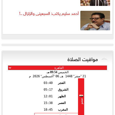
أحمد سليم يكتب: السبعينى والزلزال ..!
مواقيت الصلاة
الخميس
09:54 مـ
21
صفر
1448 هـ
06
أغسطس
2026 م
الفجر
03:40
الشروق
05:17
الظهر
12:01
مصر
العصر
15:38
المغرب
18:45