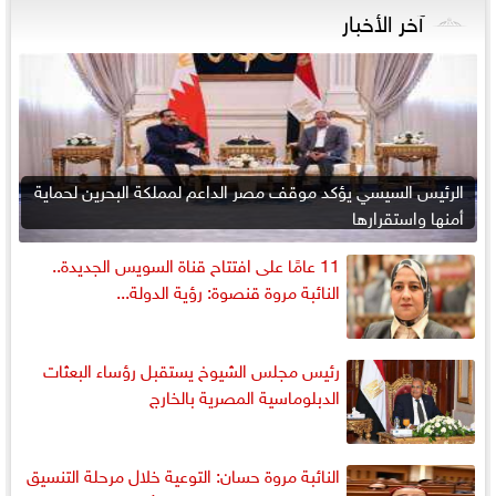
آخر الأخبار
الرئيس السيسي يؤكد موقف مصر الداعم لمملكة البحرين لحماية
أمنها واستقرارها
11 عامًا على افتتاح قناة السويس الجديدة..
النائبة مروة قنصوة: رؤية الدولة...
رئيس مجلس الشيوخ يستقبل رؤساء البعثات
الدبلوماسية المصرية بالخارج
النائبة مروة حسان: التوعية خلال مرحلة التنسيق