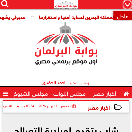




×
عاجل
لكة البحرين لحماية أمنها واستقرارها
مدبولي يشهد توقيع ات

رئيس التحرير
أحمد الحضرى

أخبار مصر
مجلس النواب
مجلس الشيوخ

أخبار مصر
الخميس، 11 يونيو 2026
03:54 مـ
بتوقيت القاهرة
2026-06-11 15:54:39
شاب يتقدم لمبادرة التصالح