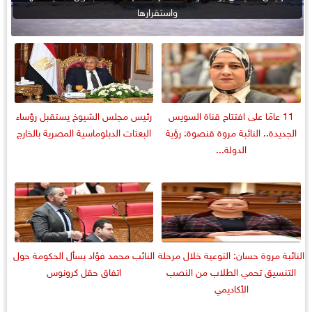
واستقرارها
11 عامًا على افتتاح قناة السويس
رئيس مجلس الشيوخ يستقبل رؤساء
الجديدة.. النائبة مروة قنصوة: رؤية
البعثات الدبلوماسية المصرية بالخارج
الدولة...
النائبة مروة حسان: التوعية خلال مرحلة
النائب محمد فؤاد يسأل الحكومة حول
التنسيق تحمي الطلاب من النصب
اتفاق حقل كرونوس
الأكاديمي