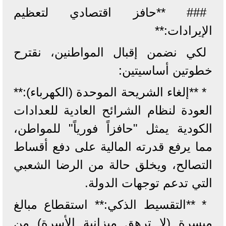
### **حافز اقتصادي لتعظيم
الإيرادات:**
لكي نضمن إقبال المواطنين، نقترح
خطوتين أساسيتين:
* **إلغاء الشريحة الموحدة (الكهرباء):**
العودة لنظام الشرائح العادية للعدادات
الكودية يمثل "حافزاً فورياً" للمواطن،
مما يرفع قدرته المالية على دفع أقساط
التصالح، ويخلق حالة من الرضا الشعبي
التي تدعم توجهات الدولة.
* **التقسيط الذكي:** استقطاع مبالغ
ميسرة (لا ترهق ميزانية الأسرة) من