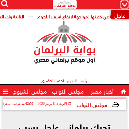




×
عاجل
مة عن خطتها لمواجهة ارتفاع أسعار اللحوم
النائبة ولاء الصبا

رئيس التحرير
أحمد الحضرى

أخبار مصر
مجلس النواب
مجلس الشيوخ

مجلس النواب
الأربعاء، 8 يوليو 2026
02:57 مـ
بتوقيت القاهرة
2026-07-08 14:57:30
تحرك برلمانى عاجل بسب