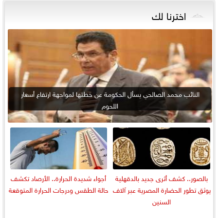
اخترنا لك
النائب محمد الصالحي يسأل الحكومة عن خطتها لمواجهة ارتفاع أسعار
اللحوم
بالصور.. كشف أثرى جديد بالدقهلية
أجواء شديدة الحرارة.. الأرصاد تكشف
يوثق تطور الحضارة المصرية عبر آلاف
حالة الطقس ودرجات الحرارة المتوقعة
السنين