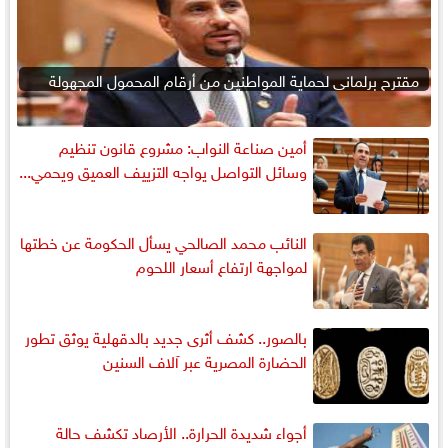
مقترح برلماني لحماية المواطنين من أرقام المحمول المجهولة
أمين صناعة النواب: مشروع قانون تنظيم
وسائل التواصل يواجه التزييف العميق ويحمي...
النائب محمد الصالحي يسأل الحكومة عن خطتها
لمواجهة ارتفاع أسعار اللحوم
بالصور.. كشف أثرى جديد بالدقهلية يوثق تطور
الحضارة المصرية عبر آلاف السنين
أجواء شديدة الحرارة.. الأرصاد تكشف حالة