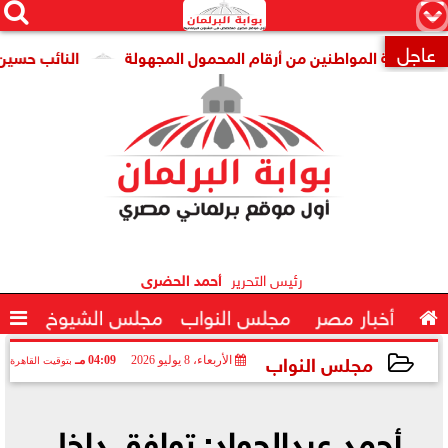




×
عاجل
اية المواطنين من أرقام المحمول المجهولة
النائب حسين هريدي

رئيس التحرير
أحمد الحضرى

أخبار مصر
مجلس النواب
مجلس الشيوخ

مجلس النواب
الأربعاء، 8 يوليو 2026
04:09 مـ
بتوقيت القاهرة
2026-07-08 16:09:51
أحمد عبدالجواد: توافق داخل