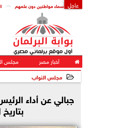
عاجل
وى تسجيل خطوط محمول بأسماء مواطنين دون علمهم
النائب مح
×

أخبار مصر
مجلس ال
مجلس النواب
2024-04-02 11:44:44
جبالي عن أداء الرئ
بتاريخ 