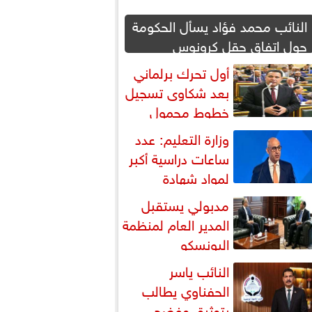
النائب محمد فؤاد يسأل الحكومة
حول اتفاق حقل كرونوس
أول تحرك برلماني
بعد شكاوى تسجيل
خطوط محمول
أسماء مواطنين دون علمهم
وزارة التعليم: عدد
ساعات دراسية أكبر
لمواد شهادة
بكالوريا
مدبولي يستقبل
المدير العام لمنظمة
اليونسكو
النائب ياسر
الحفناوي يطالب
بتوثيق وفضح