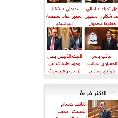
ول تحرك برلماني
مدبولي يستقبل
عد شكاوى تسجيل
المدير العام لمنظمة
خطوط محمول
اليونسكو
بأسماء مواطنين
دون علمهم
النائب ياسر
البيت الأبيض ينفي
الحفناوي يطالب
وجود خلافات بين
بتوثيق وفضح
ترامب وهيجسيث
الانتهاكات
بشأن مخزون الذخائر
الإسرائيلية في
الأكثر قراءةً
القدس
النائب حسام
الخشت: حذف
أسعار الأدوية يثير