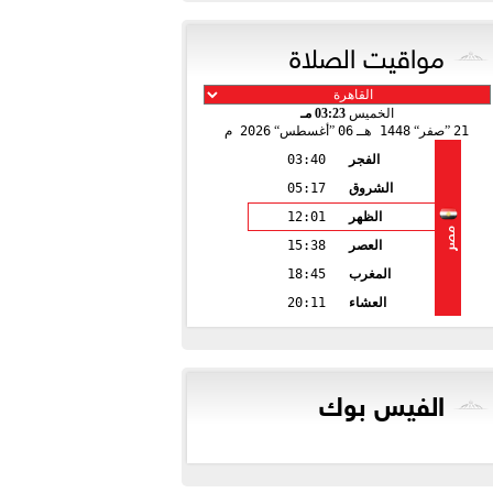
مواقيت الصلاة
الخميس
03:23 مـ
21
صفر
1448 هـ
06
أغسطس
2026 م
الفجر
03:40
الشروق
05:17
الظهر
12:01
مصر
العصر
15:38
المغرب
18:45
العشاء
20:11
الفيس بوك