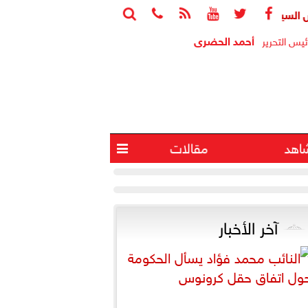






يستقبل ملك البحرين اليوم خلال زيارته لمصر
انطلاق مراسم ق
أحمد الحضرى
ئيس التحرير
اهد
مقالات

آخر الأخبار