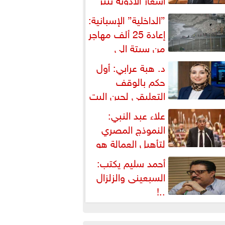
شكالية دستورية ويهدد حق
”الداخلية” الإسبانية:
لمواطن...
إعادة 25 ألف مهاجر
من سبتة إلى
لمغرب... وارتفاع حصيلة...
د. هبة عرابي: أول
حكم بالوقف
التعليقي لحين البت
ي الطعن على...
علاء عبد النبي:
النموذج المصري
لتأهيل العمالة هو
لبديل العملي والأمثل لأزمات...
أحمد سليم يكتب:
السبعينى والزلزال
..!