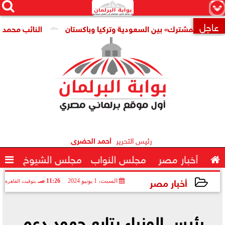




×
عاجل
ع المشترك» بين السعودية وتركيا وباكستان
النائب محمد فؤاد ي

رئيس التحرير
أحمد الحضرى

أخبار مصر
مجلس النواب
مجلس الشيوخ

أخبار مصر
السبت، 1 يونيو 2024
11:26 صـ
بتوقيت القاهرة
2024-06-01 11:26:06
رئيس الوزراء يتابع جهود دعم