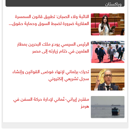
وباكستان
النائبة ولاء الصبان: تطبيق قانون السمسرة
العقارية ضرورة لضبط السوق وحماية حقوق...
الرئيس السيسي يودع ملك البحرين بمطار
العلمين في ختام زيارته إلى مصر
تحرك برلماني لإنهاء فوضى القوانين وإنشاء
سجل تشريعي إلكتروني
مقترح إيراني-عُماني لإدارة حركة السفن في
هرمز