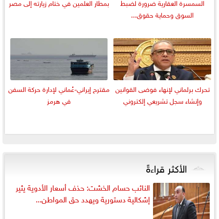
السمسرة العقارية ضرورة لضبط
بمطار العلمين في ختام زيارته إلى مصر
السوق وحماية حقوق...
تحرك برلماني لإنهاء فوضى القوانين
مقترح إيراني-عُماني لإدارة حركة السفن
وإنشاء سجل تشريعي إلكتروني
في هرمز
الأكثر قراءةً
النائب حسام الخشت: حذف أسعار الأدوية يثير
إشكالية دستورية ويهدد حق المواطن...