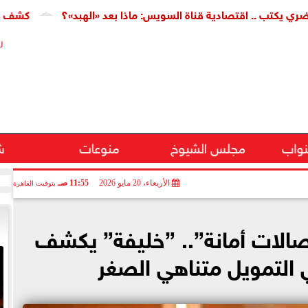
.. اقتصادية قناة السويس: ماذا بعد «الهبد»؟
كشف طبي جديد ي
ر
نواب
مجلس الشيوخ
منوعات
ش
الأربعاء، 20 مايو 2026
11:55 صـ
بتوقيت القاهرة
1 على إيصالات أمانة”.. ”خليفة” يكشف
 التمويل متناهي الصغر