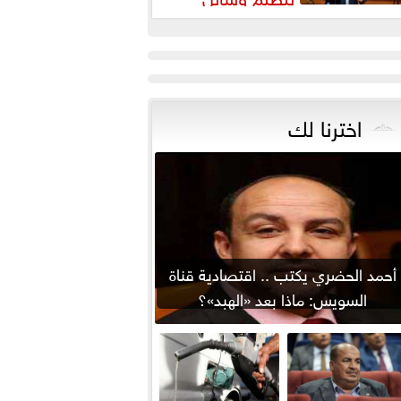
لتواصل يواجه التزييف العميق
يحمي...
اخترنا لك
أحمد الحضري يكتب .. اقتصادية قناة
السويس: ماذا بعد «الهبد»؟