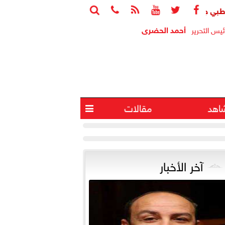






مهد الطريق لرصد الزهايمر قبل ظهور أعراضه
جامعة هيروشيما 
أحمد الحضرى
ئيس التحرير
اهد
مقالات

آخر الأخبار