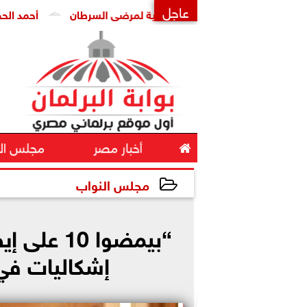
عاجل
عن انتشار العلاجات الوهمية لمرضى السرطان
أحمد الحضري يكتب 
×

أخبار مصر
مجلس ال
مجلس النواب
2026-05-20 11:55:20
“بيمضوا 0
إشكاليات في