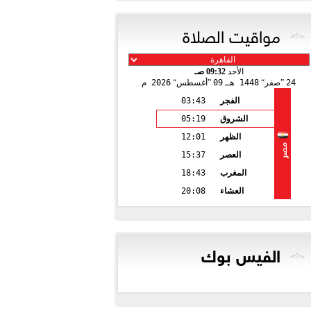
مواقيت الصلاة
الأحد
09:32 صـ
24
صفر
1448 هـ
09
أغسطس
2026 م
الفجر
03:43
الشروق
05:19
الظهر
12:01
مصر
العصر
15:37
المغرب
18:43
العشاء
20:08
الفيس بوك