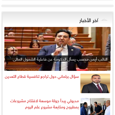
آخر الأخبار
النائب أيمن محسب يسأل الحكومة عن فاعلية الشمول المالي
سؤال برلماني حول تراجع تنافسية قطاع التعدين
مدبولي يبدأ جولة موسعة لافتتاح مشروعات
بمطروح ومتابعة مشروع علم الروم