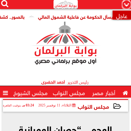




×
عاجل
 يسأل الحكومة عن فاعلية الشمول المالي
بالصور.. كشف أثرى ج

رئيس التحرير
أحمد الحضرى

أخبار مصر
مجلس النواب
مجلس الشيوخ

مجلس النواب
الثلاثاء، 11 نوفمبر 2025
03:24 مـ
بتوقيت القاهرة
2025-11-11 15:24:44
العجمي “حصان العمرانية