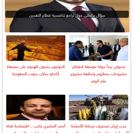
سؤال برلماني حول تراجع تنافسية قطاع التعدين
مدبولي يبدأ جولة موسعة لافتتاح
الحوثيون يتبنون الهجوم على مصفاة
مشروعات بمطروح ومتابعة مشروع
أرامكو بجازان جنوب السعودية
علم الروم
حرب إيران تستنزف ترسانة الأسلحة
أحمد الحضري يكتب .. اقتصادية قناة
الأمريكية.. وواشنطن تسحب ذخائر من
السويس: ماذا بعد «الهبد»؟