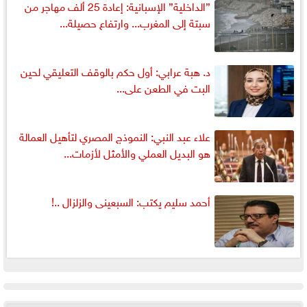
”الداخلية” الإسبانية: إعادة 25 ألف مهاجر من
سبتة إلى المغرب... وارتفاع حصيلة...
د. هبة عرابي: أول حكم بالوقف التعليقي لحين
البت في الطعن على...
علاء عبد النبي: النموذج المصري لتأهيل العمالة
هو البديل العملي والأمثل لأزمات...
أحمد سليم يكتب: السبعينى والزلزال ..!