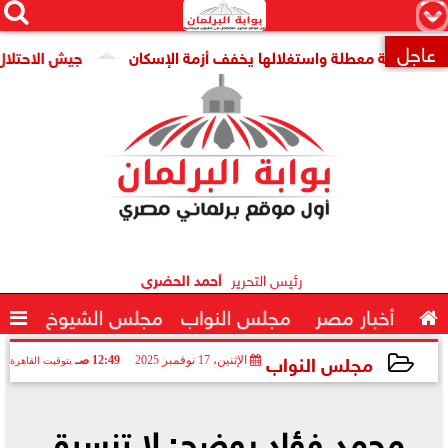




×
عاجل
ومية معطلة واستغلالها يخفف أزمة الإسكان
جيش الاحتلال: مقتل جنديين وإصابة 

رئيس التحرير
أحمد الحضرى

أخبار مصر
مجلس النواب
مجلس الشيوخ

مجلس النواب
الإثنين، 17 نوفمبر 2025
12:49 صـ
بتوقيت القاهرة
2025-11-17 00:49:57
محمد فؤاد يوضح: لا تنسيق