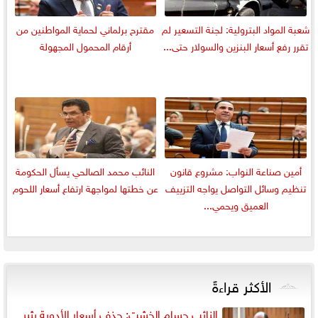
شعبة المواد البترولية: لجنة التسعير لم
مقترح برلماني لحماية المواطنين من
تقرر رفع أسعار البنزين والسولار حتى...
أرقام المحمول المجهولة
أمين صناعة النواب: مشروع قانون
النائب محمد الصالحي يسأل الحكومة
تنظيم وسائل التواصل يواجه التزييف
عن خطتها لمواجهة ارتفاع أسعار اللحوم
العميق ويحمي...
الأكثر قراءةً
النائب حسام الخشت: حذف أسعار الأدوية يثير