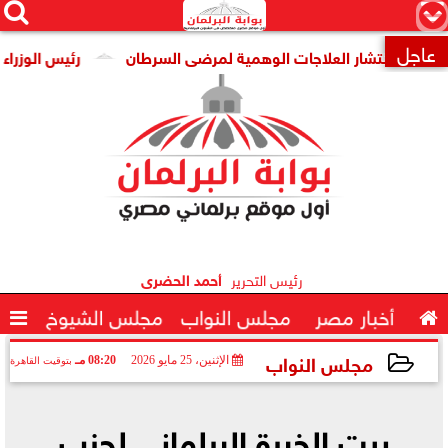




×
عاجل
 انتشار العلاجات الوهمية لمرضى السرطان
رئيس الوزراء يتابع 

رئيس التحرير
أحمد الحضرى

أخبار مصر
مجلس النواب
مجلس الشيوخ

مجلس النواب
الإثنين، 25 مايو 2026
08:20 مـ
بتوقيت القاهرة
2026-05-25 20:20:48
بيت الخبرة البرلماني لحزب