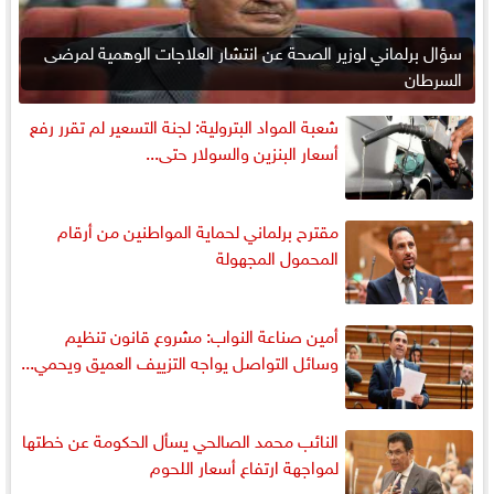
سؤال برلماني لوزير الصحة عن انتشار العلاجات الوهمية لمرضى
السرطان
شعبة المواد البترولية: لجنة التسعير لم تقرر رفع
أسعار البنزين والسولار حتى...
مقترح برلماني لحماية المواطنين من أرقام
المحمول المجهولة
أمين صناعة النواب: مشروع قانون تنظيم
وسائل التواصل يواجه التزييف العميق ويحمي...
النائب محمد الصالحي يسأل الحكومة عن خطتها
لمواجهة ارتفاع أسعار اللحوم