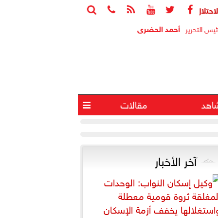






 آخرين في انفجار جنوب لبنان
البيت الأبيض ين
أحمد الحضرى
ئيس التحرير
اهد
مقالات

آخر الأخبار