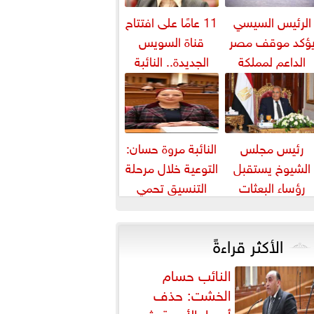
الرئيس السيسي
11 عامًا على افتتاح
ؤكد موقف مصر
قناة السويس
الداعم لمملكة
الجديدة.. النائبة
بحرين لحماية أمنها
مروة قنصوة: رؤية
واستقرارها
الدولة...
رئيس مجلس
النائبة مروة حسان:
الشيوخ يستقبل
التوعية خلال مرحلة
رؤساء البعثات
التنسيق تحمي
الدبلوماسية
الطلاب من النصب
المصرية بالخارج
الأكاديمي
الأكثر قراءةً
النائب حسام
الخشت: حذف
أسعار الأدوية يثير