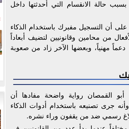
سبب حالة الانقسام التي أحدثتها داخل
ي
 على أن التسجيل مفبرك باستخدام الذكاء
ال
عال من محامين وقانونيين لتضيف أبعاداً
دعماً مهنياً، وبعضها الآخر زاد من صعوبة
يك
 أبو القمصان رواية واضحة مفادها أن
وأنه جرى تصنيعه باستخدام أدوات الذكاء
اغ رسمي ضد من يقفون وراء نشره.
تلفاً عندما بدأ عدد من القانونيين في