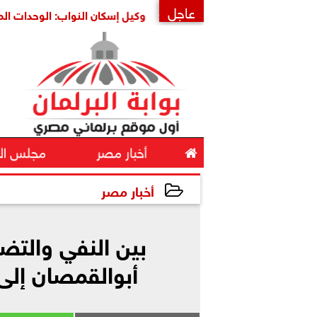
عاجل
منها واستقرارها
وكيل إسكان النواب: الوحدات المغلقة ثروة قو
×

أخبار مصر
مجلس ال
أخبار مصر
2026-06-03 18:18:20
بين النفي والتض
أبوالقمصان إلى