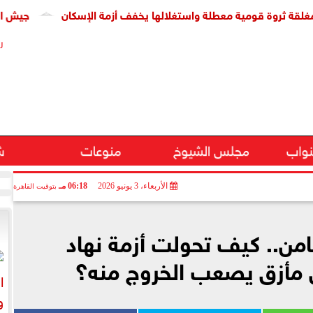
مية معطلة واستغلالها يخفف أزمة الإسكان
جيش الاحتلال: مقتل جنديين وإصابة 4
ر
نواب
مجلس الشيوخ
منوعات
ش
الأربعاء، 3 يونيو 2026
06:18 مـ
بتوقيت القاهرة
امن.. كيف تحولت أزمة نهاد
 مأزق يصعب الخروج منه؟