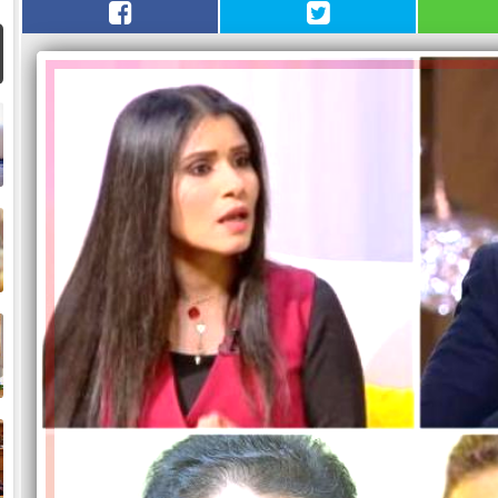
ا
م
ا