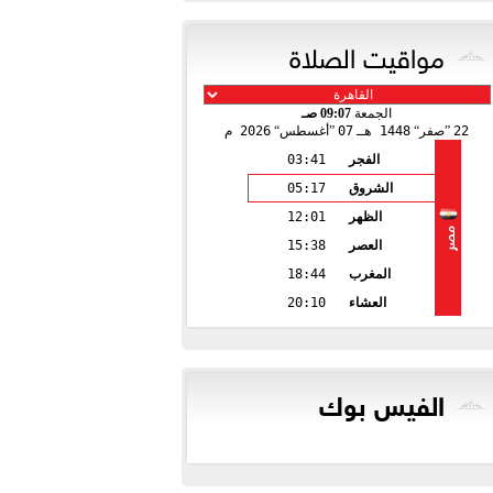
مواقيت الصلاة
الجمعة
09:07 صـ
22
صفر
1448 هـ
07
أغسطس
2026 م
الفجر
03:41
الشروق
05:17
الظهر
12:01
مصر
العصر
15:38
المغرب
18:44
العشاء
20:10
الفيس بوك