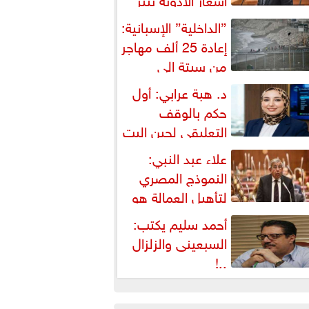
شكالية دستورية ويهدد حق
”الداخلية” الإسبانية:
لمواطن...
إعادة 25 ألف مهاجر
من سبتة إلى
لمغرب... وارتفاع حصيلة...
د. هبة عرابي: أول
حكم بالوقف
التعليقي لحين البت
ي الطعن على...
علاء عبد النبي:
النموذج المصري
لتأهيل العمالة هو
لبديل العملي والأمثل لأزمات...
أحمد سليم يكتب:
السبعينى والزلزال
..!